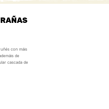
BRAÑAS
oruñés con máis
 ademáis de
ular cascada de