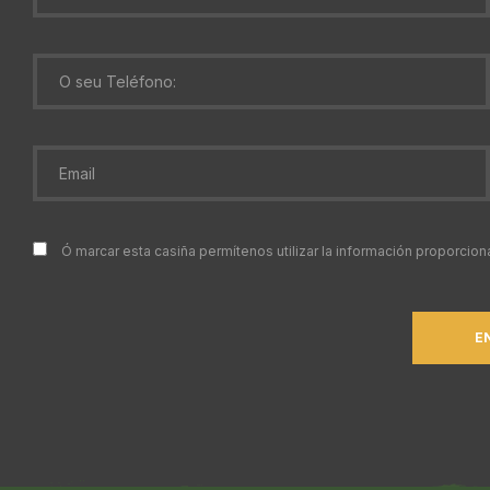
Ó marcar esta casiña permítenos utilizar la información proporci
E